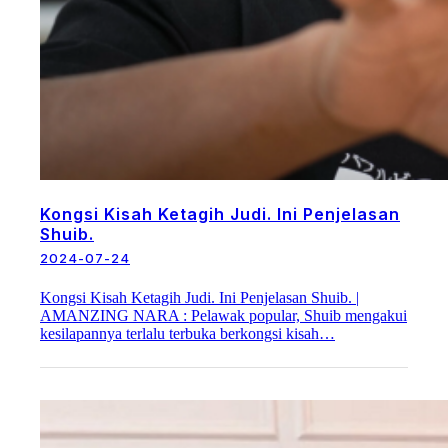
Kongsi Kisah Ketagih Judi. Ini Penjelasan
Shuib.
2024-07-24
Kongsi Kisah Ketagih Judi. Ini Penjelasan Shuib. |
AMANZING NARA : Pelawak popular, Shuib mengakui
kesilapannya terlalu terbuka berkongsi kisah…