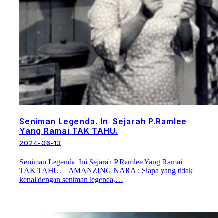
Seniman Legenda. Ini Sejarah P.Ramlee
Yang Ramai TAK TAHU.
2024-06-13
Seniman Legenda. Ini Sejarah P.Ramlee Yang Ramai
TAK TAHU. | AMANZING NARA : Siapa yang tidak
kenal dengan seniman legenda,…