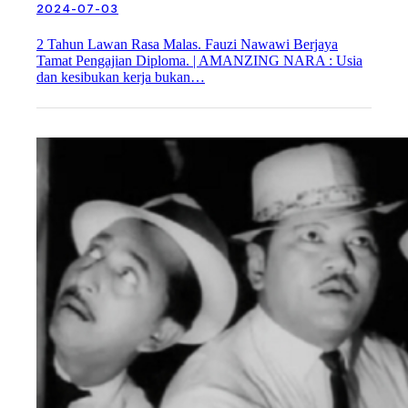
2024-07-03
2 Tahun Lawan Rasa Malas. Fauzi Nawawi Berjaya
Tamat Pengajian Diploma. | AMANZING NARA : Usia
dan kesibukan kerja bukan…