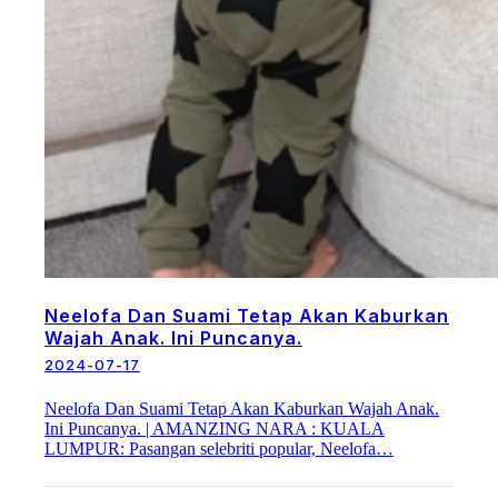
Neelofa Dan Suami Tetap Akan Kaburkan
Wajah Anak. Ini Puncanya.
2024-07-17
Neelofa Dan Suami Tetap Akan Kaburkan Wajah Anak.
Ini Puncanya. | AMANZING NARA : KUALA
LUMPUR: Pasangan selebriti popular, Neelofa…