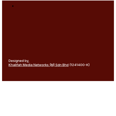
Designed by,
Khalifah Media Networks (M) Sdn Bhd
(1241400-K)